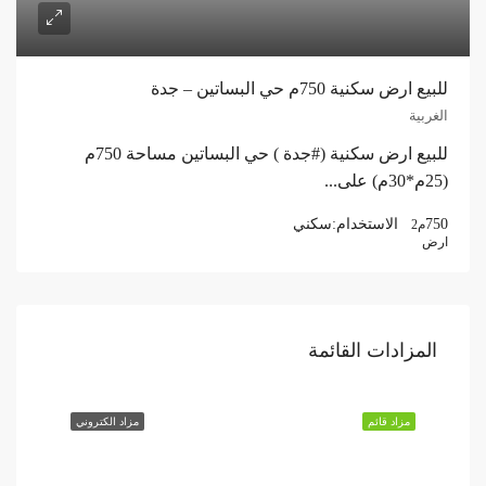
للبيع ارض سكنية 750م حي البساتين – جدة
الغربية
للبيع ارض سكنية (#جدة ) حي البساتين مساحة 750م
(25م*30م) على...
750
الاستخدام:
سكني
م2
ارض
المزادات القائمة
مزاد قائم
مزاد الكتروني