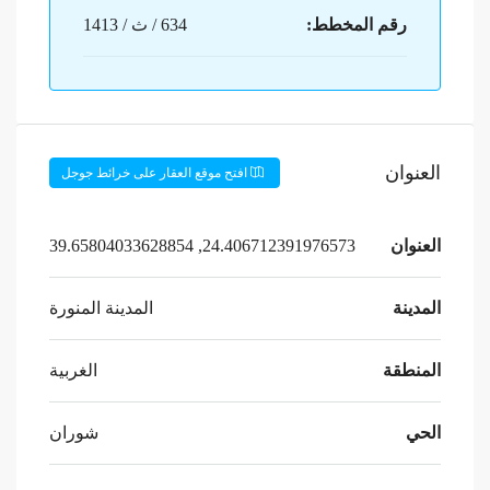
رقم المخطط:
634 / ث / 1413
العنوان
افتح موقع العقار على خرائط جوجل
العنوان
24.406712391976573, 39.65804033628854
المدينة
المدينة المنورة
المنطقة
الغربية
الحي
شوران