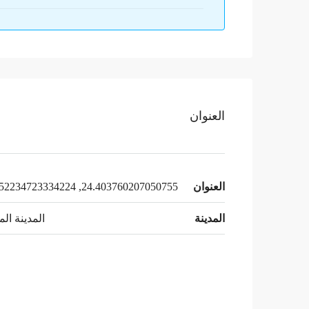
العنوان
العنوان
24.403760207050755, 39.652234723334224
المدينة
المدينة الم