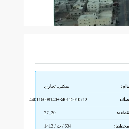
دام:
سكني, تجاري
صك:
440116008140+340115010712
قطعة:
20_27
لمخطط:
634 / ث / 1413