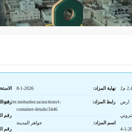
 م2
نهاية المزاد:
8-1-2026
الاستخ
ارض
رابط المزاد:
https://re.mobasher.sa/auctions/t-
رقم ال
container-details/3446
تروني
رقم ال
اسم المزاد:
جواهر المدينة
4-1-2
رقم ا