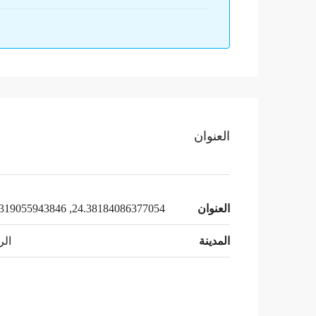
العنوان
العنوان
24.38184086377054, 47.0319055943846
المدينة
الر