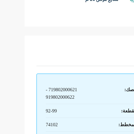
صك:
719802000621 -
919802000622
قطعة:
92-99
لمخطط:
74102