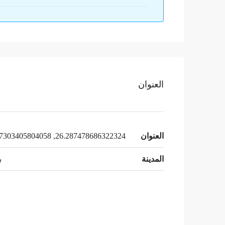
العنوان
العنوان
26.287478686322324, 43.97303405804058
المدينة
ب