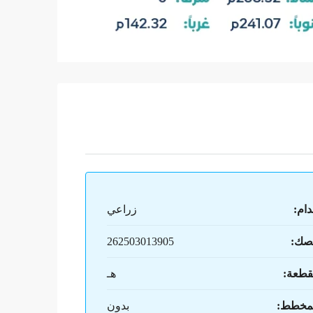
دام:
زراعي
صك:
262503013905
قطعة:
هـ
لمخطط:
بدون