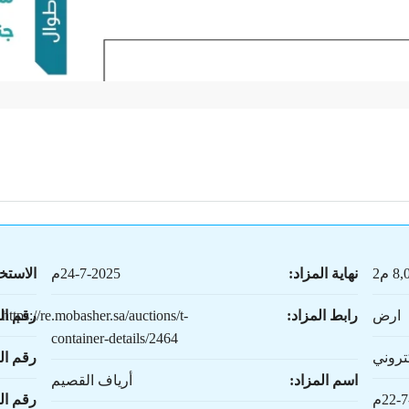
 م2
نهاية المزاد:
24-7-2025م
الاستخ
ارض
رابط المزاد:
https://re.mobasher.sa/auctions/t-
رقم ال
container-details/2464
تروني
رقم ال
اسم المزاد:
أرياف القصيم
22-م
رقم ا