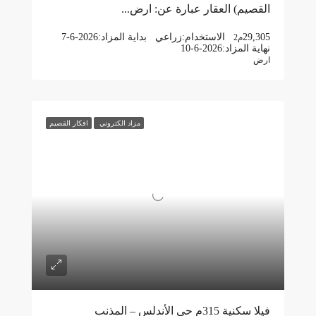
القصيم) العقار عبارة عن: ارض...
29,305
الاستخدام:
زراعي
بداية المزاد:
7-6-2026
م2
نهاية المزاد:
10-6-2026
ارض
مزاد الكتروني
افكار القصيم
فيلا سكنية 315م حي الأندلس – المذنب