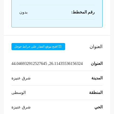
رقم المخطط:
بدون
العنوان
افتح موقع العقار على خرائط جوجل
العنوان
26.11435536156324, 44.046932912527645
المدينة
شرق عنيزة
المنطقة
الوسطى
الحي
شرق عنيزة