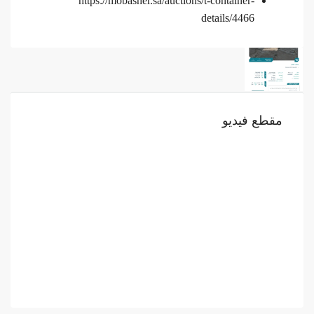
https://mobasher.sa/auctions/t-container-
details/4466
مقطع فيديو