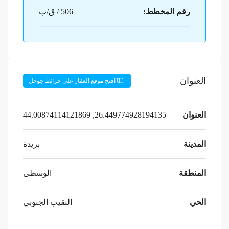
رقم المخطط:
506 / ق/ب
العنوان
افتح موقع العقار على خرائط جوجل
العنوان
26.449774928194135, 44.00874114121869
المدينة
بريدة
المنطقة
الوسطى
الحي
النقيب الجنوبي