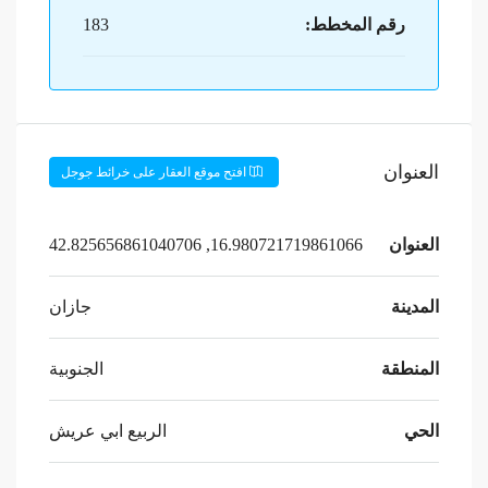
رقم المخطط:
183
العنوان
افتح موقع العقار على خرائط جوجل
العنوان
16.980721719861066, 42.825656861040706
المدينة
جازان
المنطقة
الجنوبية
الحي
الربيع ابي عريش