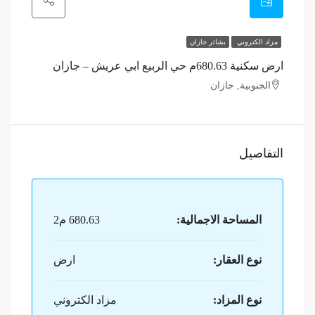
مزاد الكتروني
بشائر جازان
ارض سكنية 680.63م حي الربيع ابي عريش – جازان
الجنوبية, جازان
التفاصيل
المساحة الاجمالية:
680.63 م2
نوع العقار:
ارض
نوع المزاد:
مزاد الكتروني