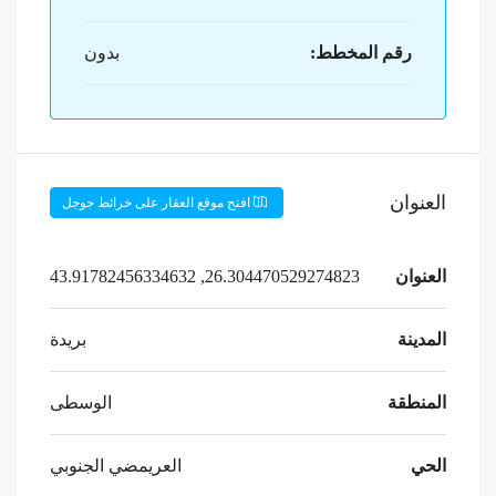
رقم المخطط:
بدون
العنوان
افتح موقع العقار على خرائط جوجل
العنوان
26.304470529274823, 43.91782456334632
المدينة
بريدة
المنطقة
الوسطى
الحي
العريمضي الجنوبي