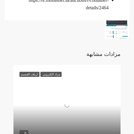
https://re.mobasher.sa/auctions/t-container-
details/2464
مزادات مشابهة
مزاد الكتروني
ارياف القصيم