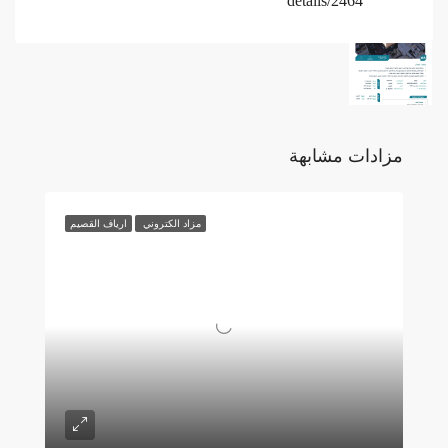
details/2464
مزادات مشابهة
مزاد الكتروني
ارياف القصيم