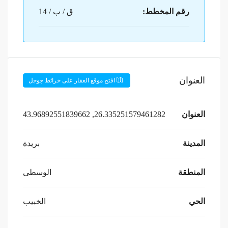
رقم المخطط:
ق / ب / 14
العنوان
افتح موقع العقار على خرائط جوجل
العنوان
26.335251579461282, 43.96892551839662
المدينة
بريدة
المنطقة
الوسطى
الحي
الخبيب