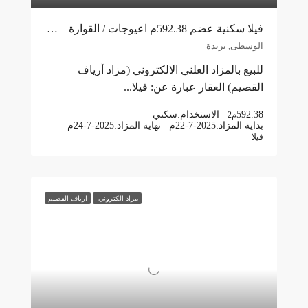
فيلا سكنية عضم 592.38م اعيوجات / القوارة – بريدة
الوسطى, بريدة
للبيع بالمزاد العلني الالكتروني (مزاد أرياف
القصيم) العقار عبارة عن: فيلا...
592.38
الاستخدام:
سكني
م2
بداية المزاد:
22-7-2025م
نهاية المزاد:
24-7-2025م
فيلا
مزاد الكتروني
ارياف القصيم