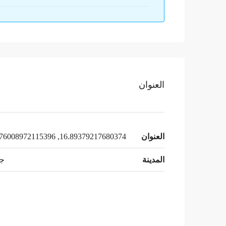
العنوان
العنوان
16.89379217680374, 42.576008972115396
المدينة
جا