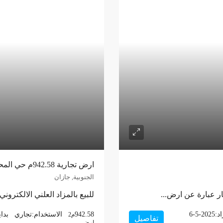
ارض تجارية 942.58م حي المحمدية – جازان
الجنوبية, جازان
قار عبارة عن ارض...
للبيع بالمزاد العلني الالكترون
اد:
6-5-2025
942.58
الاستخدام:
تجاري
بداي
م2
تفاصيل
ارض