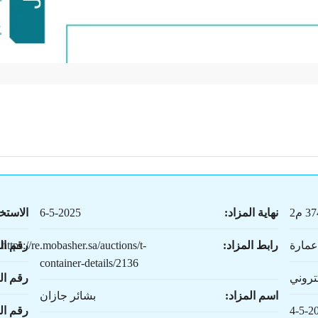
 م2
نهاية المزاد:
6-5-2025
الاستخ
عمارة
رابط المزاد:
https://re.mobasher.sa/auctions/t-
رقم ال
container-details/2136
تروني
رقم ال
اسم المزاد:
بشائر جازان
4-5-2
رقم ا