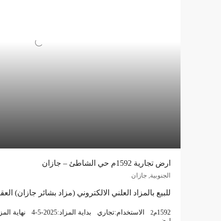
ارض تجارية 1592م حي الشاطئ – جازان
الجنوبية, جازان
للبيع بالمزاد العلني الالكتروني (مزاد بشائر جازان) الع
1592
الاستخدام:
تجاري
بداية المزاد:
4-5-2025
نهاية المز
م2
ارض