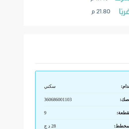
دام:
سكني
صك:
360686001103
قطعة:
9
لمخطط:
28 د ج