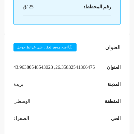
رقم المخطط:
25 /ق
العنوان
افتح موقع العقار على خرائط جوجل
العنوان
26.35832541366475, 43.96380548543023
المدينة
بريدة
المنطقة
الوسطى
الحي
الصفراء