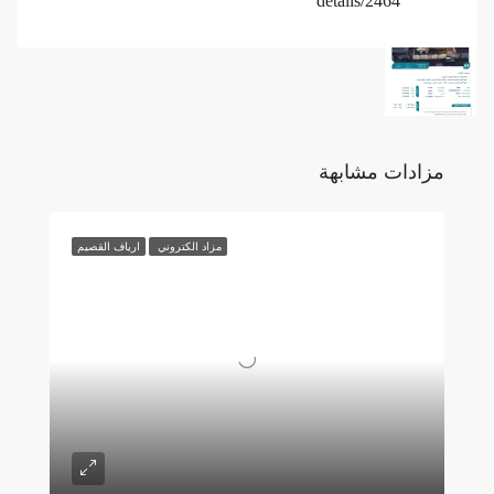
details/2464
مزادات مشابهة
مزاد الكتروني
ارياف القصيم