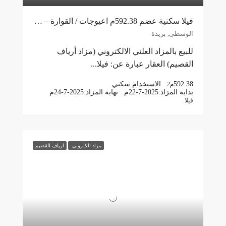
فيلا سكنية عضم 592.38م اعيوجات / القوارة – بريدة
الوسطى, بريدة
للبيع بالمزاد العلني الالكتروني (مزاد أرياف
القصيم) العقار عبارة عن: فيلا...
592.38
الاستخدام:
سكني
م2
بداية المزاد:
22-7-2025م
نهاية المزاد:
24-7-2025م
فيلا
مزاد الكتروني
ارياف القصيم