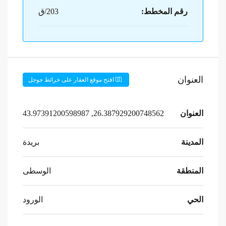
رقم المخطط:
203/ق
العنوان
افتح موقع العقار على خرائط جوجل
العنوان
26.387929200748562, 43.97391200598987
المدينة
بريدة
المنطقة
الوسطى
الحي
الورود