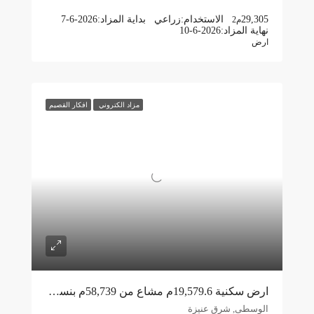
29,305
الاستخدام:
زراعي
بداية المزاد:
7-6-2026
م2
نهاية المزاد:
10-6-2026
ارض
مزاد الكتروني
افكار القصيم
ارض سكنية 19,579.6م مشاع من 58,739م بنسبة 33% شرق عنيزة
الوسطى, شرق عنيزة