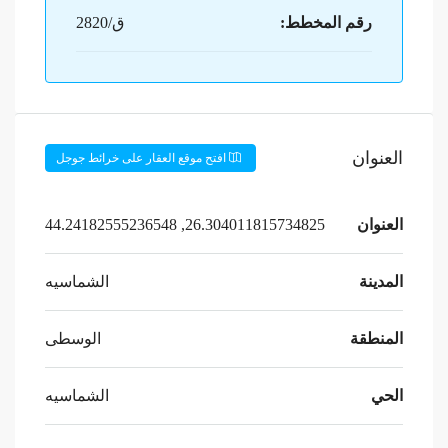
رقم المخطط:
ق/2820
العنوان
افتح موقع العقار على خرائط جوجل
العنوان
26.304011815734825, 44.24182555236548
المدينة
الشماسيه
المنطقة
الوسطى
الحي
الشماسيه