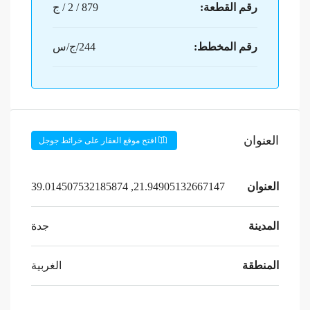
رقم القطعة:
879 / 2 / ج
رقم المخطط:
244/ج/س
العنوان
افتح موقع العقار على خرائط جوجل
العنوان
21.94905132667147, 39.014507532185874
المدينة
جدة
المنطقة
الغربية