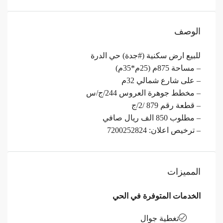
الوصف
للبيع ارض سكنية (#جدة) حي الدرة
– مساحة 875م (25م*35م)
– على شارع شمالي 32م
– مخطط جوهرة العروس 244/ج/س
– قطعة رقم 879 /2/ج
– مطلوب 850 الف ريال صافي
– ترخيص اعلان: 7200252824
المميزات
الخدمات المتوفرة في الحي
تغطية جوال