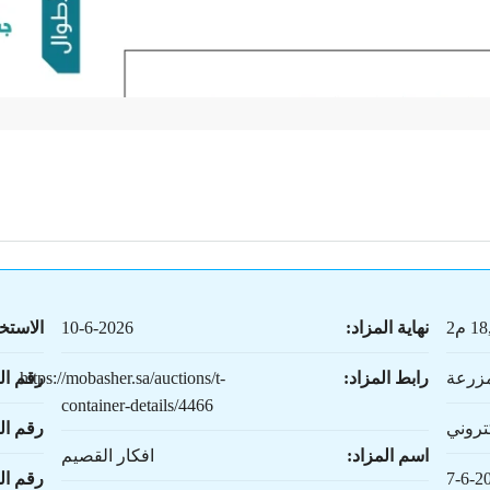
 م2
نهاية المزاد:
10-6-2026
الاستخ
زرعة
رابط المزاد:
https://mobasher.sa/auctions/t-
رقم ال
container-details/4466
تروني
رقم ال
اسم المزاد:
افكار القصيم
7-6-2
رقم ا