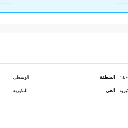
المنطقة
الوسطى
يريه
الحي
البكيريه