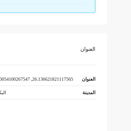
العنوان
العنوان
26.136621821117565, 43.70054100267547
المدينة
البك