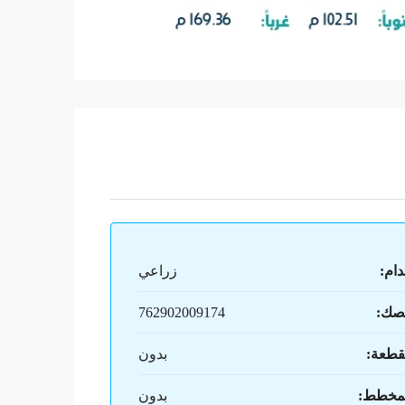
دام:
زراعي
صك:
762902009174
قطعة:
بدون
لمخطط:
بدون