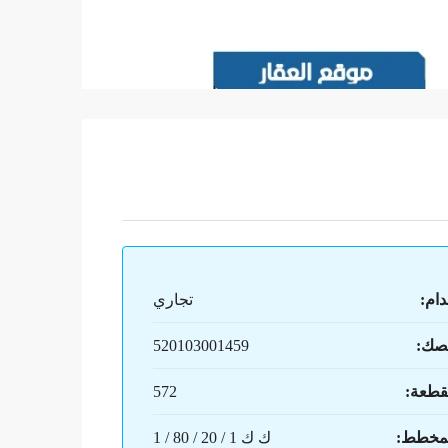
دام:
تجاري
صك:
520103001459
قطعة:
572
لمخطط:
ك ك 1 / 20 / 80 / 1