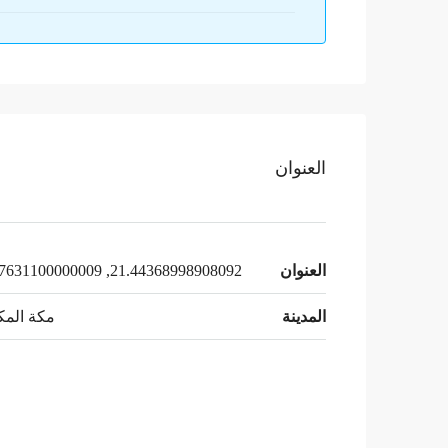
العنوان
العنوان
21.44368998908092, 39.97631100000009
المدينة
مكة المك