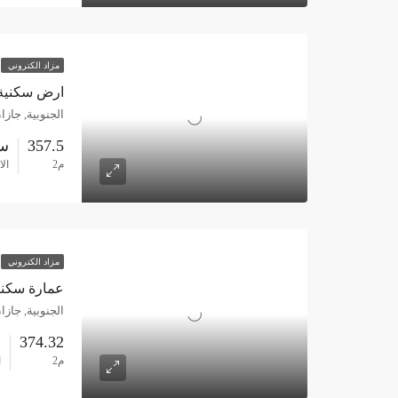
مزاد الكتروني
ارض سكنية 357.5م حي المطار – جا
الجنوبية, جازا
357.5
س
م2
ال
مزاد الكتروني
عمارة سكنية 374.32م حي المطار 
الجنوبية, جازا
374.32
س
م2
ا