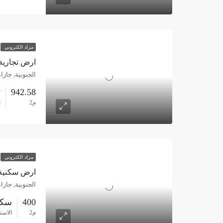
مزاد الكتروني
ارض تجارية 942.58م حي المحمدية – جا
الجنوبية, جازا
942.58
ت
م2
ا
مزاد الكتروني
ارض سكنية 400م حي الروضة الشمالية – ج
الجنوبية, جازا
400
سكن
م2
الاست