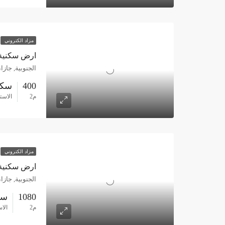
مزاد الكتروني
ارض سكنية 400م حي الروضة – جا
الجنوبية, جازا
400
سكن
م2
الاست
مزاد الكتروني
ارض سكنية 1080م حي الشقيق السياحي – ج
الجنوبية, جازا
1080
سك
م2
الا