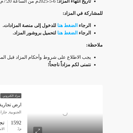
تاريخ انتهاء المزاد:
6-5-2025م من الساعة 7:20م إلى 9:00م
للمشاركة في المزاد:
الرجاء
الضغط هنا
للدخول إلى منصة المزادات.
الرجاء
الضغط هنا
لتحميل بروشور المزاد.
ملاحظة:
يجب الاطلاع على شروط وأحكام المزاد قبل ال
نتمنى لكم مزاداً ناجحاً!
مزاد الكتروني
ارض تجارية 1592م حي الشاطئ – جا
الجنوبية, جازا
1592
تج
م2
الا