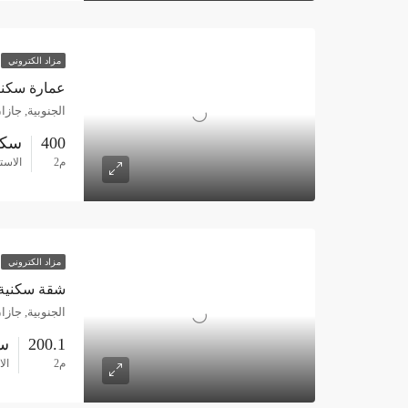
مزاد الكتروني
عمارة سكنية 400م حي السويس –
الجنوبية, جازا
400
سكن
م2
الاست
مزاد الكتروني
شقة سكنية 200.1م حي الرحاب – جا
الجنوبية, جازا
200.1
س
م2
ال