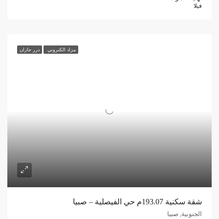
فيلا
مزاد الكتروني
درر جازان
شقة سكنية 193.07م حي الفيصلية – صبيا
الجنوبية, صبيا