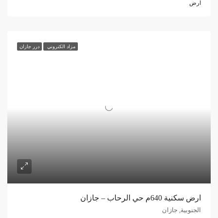
ارض
مزاد الكتروني
درر جازان
ارض سكنية 640م حي الرحاب – جازان
الجنوبية, جازان