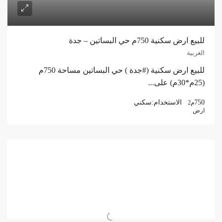
للبيع ارض سكنية 750م حي البساتين – جدة
الغربية
للبيع ارض سكنية (#جدة ) حي البساتين مساحة 750م
(25م*30م) على...
750
الاستخدام:
سكني
م2
ارض