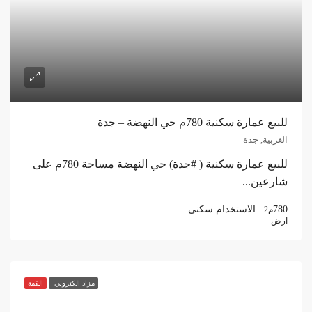
للبيع عمارة سكنية 780م حي النهضة – جدة
الغربية, جدة
للبيع عمارة سكنية ( #جدة) حي النهضة مساحة 780م على
شارعين...
780
الاستخدام:
سكني
م2
ارض
مزاد الكتروني
القمة