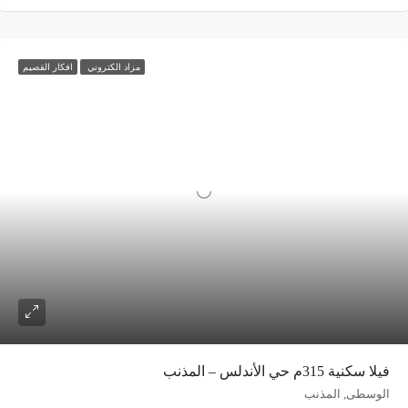
مزاد الكتروني
افكار القصيم
فيلا سكنية 315م حي الأندلس – المذنب
الوسطى, المذنب